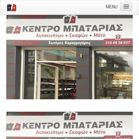
MENU
Προφίλ
Μπαταρίες
Φορτιστές
Λάμπες
Υαλοκαθαριστήρες
Wurth
Επικοινωνία