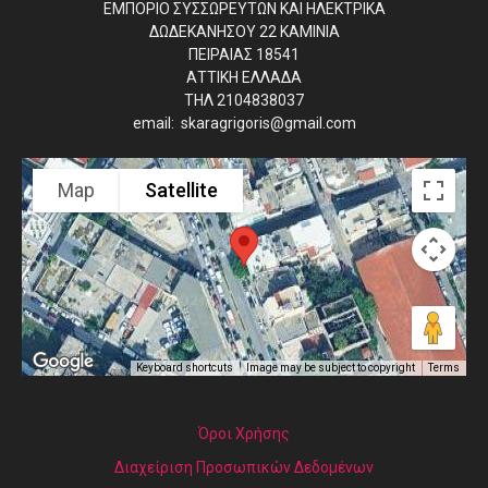
ΕΜΠΟΡΙΟ ΣΥΣΣΩΡΕΥΤΩΝ ΚΑΙ ΗΛΕΚΤΡΙΚΑ
ΔΩΔΕΚΑΝΗΣΟΥ 22 ΚΑΜΙΝΙΑ
ΠΕΙΡΑΙΑΣ 18541
ΑΤΤΙΚΗ ΕΛΛΑΔΑ
ΤΗΛ 2104838037
email: skaragrigoris@gmail.com
Map
Satellite
Image may be subject to copyright
Terms
Keyboard shortcuts
Όροι Χρήσης
Διαχείριση Προσωπικών Δεδομένων