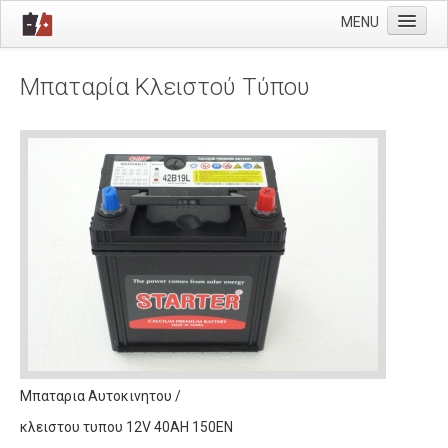
MENU
Προφίλ
Μπαταρία Κλειστού Τύπου
Μπαταρίες
Φορτιστές
Λάμπες
Υαλοκαθαριστήρες
Wurth
Επικοινωνία
Μπαταρια Αυτοκινητου /
κλειστου τυπου 12V 40AH 150EN