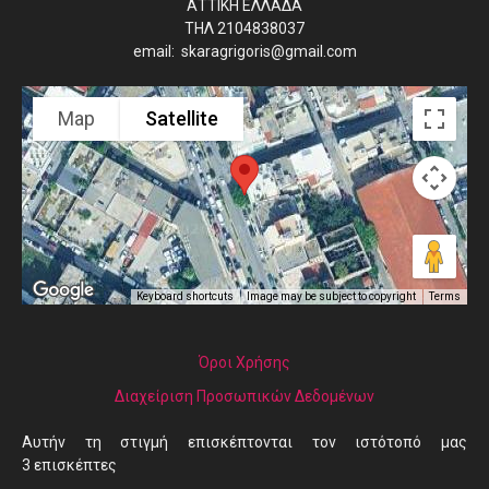
ΑΤΤΙΚΗ ΕΛΛΑΔΑ
ΤΗΛ 2104838037
email: skaragrigoris@gmail.com
Map
Satellite
Image may be subject to copyright
Terms
Keyboard shortcuts
Όροι Χρήσης
Διαχείριση Προσωπικών Δεδομένων
Αυτήν τη στιγμή επισκέπτονται τον ιστότοπό μας
3 επισκέπτες