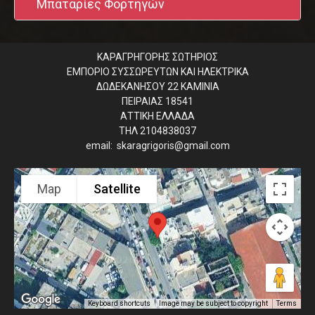
Μπαταρίες Φορτηγών
ΚΑΡΑΓΡΗΓΟΡΗΣ ΣΩΤΗΡΙΟΣ
ΕΜΠΟΡΙΟ ΣΥΣΣΩΡΕΥΤΩΝ ΚΑΙ ΗΛΕΚΤΡΙΚΑ
ΔΩΔΕΚΑΝΗΣΟΥ 22 ΚΑΜΙΝΙΑ
ΠΕΙΡΑΙΑΣ 18541
ΑΤΤΙΚΗ ΕΛΛΑΔΑ
ΤΗΛ 2104838037
email: skaragrigoris@gmail.com
Map
Satellite
Image may be subject to copyright
Terms
Keyboard shortcuts