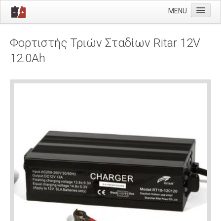
MENU
Προφίλ
Φορτιστής Τριών Σταδίων Ritar 12V
Μπαταρίες
12.0Ah
Φορτιστές
Λάμπες
Υαλοκαθαριστήρες
Wurth
Επικοινωνία