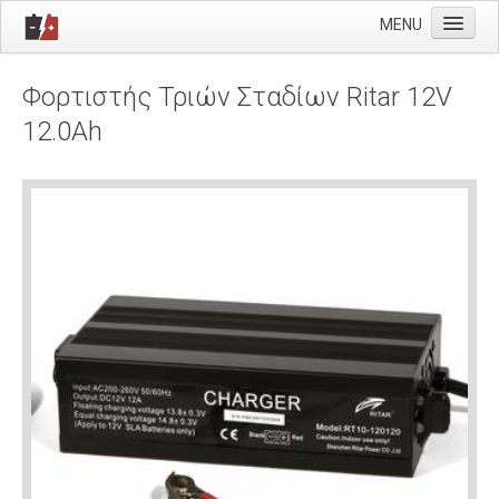
MENU
Προφίλ
Φορτιστής Τριών Σταδίων Ritar 12V
Μπαταρίες
12.0Ah
Φορτιστές
Λάμπες
Υαλοκαθαριστήρες
Wurth
Επικοινωνία