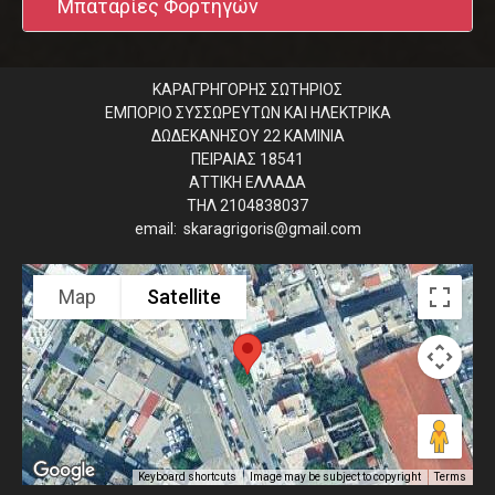
Μπαταρίες Φορτηγών
ΚΑΡΑΓΡΗΓΟΡΗΣ ΣΩΤΗΡΙΟΣ
ΕΜΠΟΡΙΟ ΣΥΣΣΩΡΕΥΤΩΝ ΚΑΙ ΗΛΕΚΤΡΙΚΑ
ΔΩΔΕΚΑΝΗΣΟΥ 22 ΚΑΜΙΝΙΑ
ΠΕΙΡΑΙΑΣ 18541
ΑΤΤΙΚΗ ΕΛΛΑΔΑ
ΤΗΛ 2104838037
email: skaragrigoris@gmail.com
Map
Satellite
Image may be subject to copyright
Terms
Keyboard shortcuts