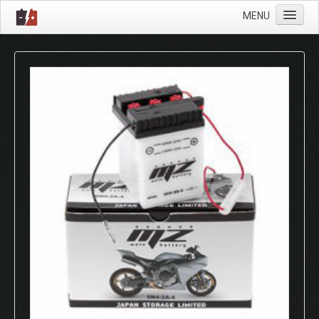
MENU
Προφίλ
Μπαταρίες
Φορτιστές
Λάμπες
Υαλοκαθαριστήρες
Wurth
Επικοινωνία