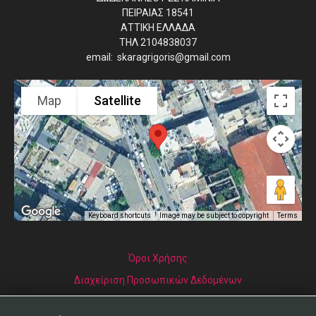
ΠΕΙΡΑΙΑΣ 18541
ΑΤΤΙΚΗ ΕΛΛΑΔΑ
ΤΗΛ 2104838037
email: skaragrigoris@gmail.com
Map
Satellite
Image may be subject to copyright
Terms
Keyboard shortcuts
Όροι Χρήσης
Διαχείριση Προσωπικών Δεδομένων
Αυτήν τη στιγμή επισκέπτονται τον ιστότοπό μας